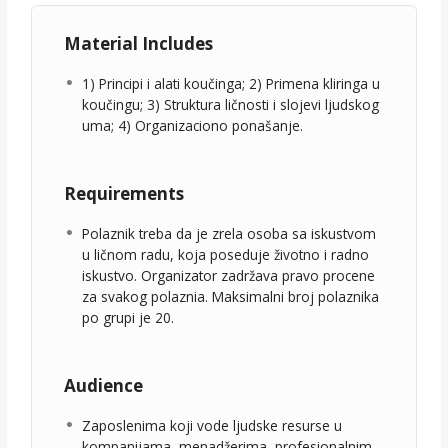
Material Includes
2. DEO: PRINCIPI I ALATI
1) Principi i alati koučinga; 2) Primena kliringa u
Radionica 4: PRINCIPI KOUČINGA I ALATI KLIRINGA 15 – 16.
koučingu; 3) Struktura ličnosti i slojevi ljudskog
januar 2022.
uma; 4) Organizaciono ponašanje.
Standardni model koučing sesije. Utvrđivanje potreba i
očekivanja. Dužina rada, broj sesija, ugovor. Procedura i
stupnjevi primene tehnika. Osnovni alati 1-2. Prihvatanje i
Requirements
podrška. Lični rad: Podizanje ličnog kapaciteta za odnose sa
drugima. Trening primene osnovnih alata.
Polaznik treba da je zrela osoba sa iskustvom
u ličnom radu, koja poseduje životno i radno
Radionica 5: PROBLEMI I KONFLIKTI
iskustvo. Organizator zadržava pravo procene
12 – 13. februar.
za svakog polaznia. Maksimalni broj polaznika
Definicija, identifikovanje, strategija. Procedura i stupnjevi
po grupi je 20.
primene tehnika. Alati 3-4. Lični rad: Suočavanje i rad sa
sopstvenim limitima.
Radionica 6: ETAPE I PRAKSA KOUČINGA
Audience
12 – 13. mart.
Zaposlenima koji vode ljudske resurse u
Testiranje pređenog gradiva. Razmena sesija. Grupna
kompanijama, menadžerima, profesionalnim