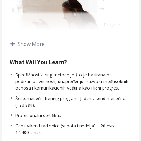
Program
Show More
online škole koučinga po kliring metodi
What Will You Learn?
1. DEO: LIČNI RAD
Specifičnost kliring metode je što je bazirana na
podizanju svesnosti, unapređenju i razvoju međusobnih
odnosa i komunikacionih veština kao i lični progres.
Radionica 1: „RAZBORITO DELOVANJE“ UVOD U KLIRING I
OSNOVE KOUČINGA
Šestomesečni trening program. Jedan vikend mesečno
16 – 17. oktobar 2021.
(120 sati).
Kako doći do jasne slike o sopstvenoj Stvarnosti, na
Profesionalni sertifikat.
osnovu koje možemo da vučemo prave poteze u cilju
izgradnje sopstvenog života, umesto da samo reagujemo
Cena vikend radionice (subota i nedelja): 120 evra ili
na ono što nam se događa?
14.400 dinara.
Koučing: specifičnosti, mogudnosti, ograničenja. Razlike