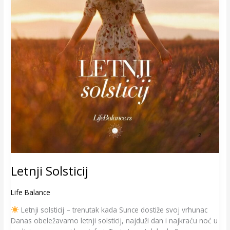
Letnji Solsticij
Life Balance
Letnji solsticij – trenutak kada Sunce dostiže svoj vrhunac
Danas obeležavamo letnji solsticij, najduži dan i najkraću noć u