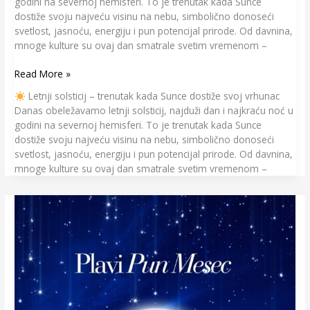
godini na severnoj hemisferi. To je trenutak kada Sunce
dostiže svoju najveću visinu na nebu, simbolično donoseći
svetlost, jasnoću, energiju i pun potencijal prirode. Od davnina,
mnoge kulture su ovaj dan smatrale svetim vremenom –
Read More »
Letnji solsticij – trenutak kada Sunce dostiže svoj vrhunac
Danas obeležavamo letnji solsticij, najduži dan i najkraću noć u
godini na severnoj hemisferi. To je trenutak kada Sunce
dostiže svoju najveću visinu na nebu, simbolično donoseći
svetlost, jasnoću, energiju i pun potencijal prirode. Od davnina,
mnoge kulture su ovaj dan smatrale svetim vremenom –
Blue
Moon
–
Plavi
Pun
Mesec
u
Strelcu