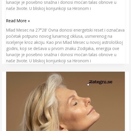
lunacije je posebno snažna i donosi moćan talas obnove u
naše živote. U bliskoj konjunkciji sa Hironom i
Read More »
Mlad Mesec na 27°28’ Ovna donosi energetski reset i označava
početak potpuno novog lunarnog ciklusa, usmerenog na
isceljenje kroz akciju. Kao prvi Mlad Mesec u novoj astrološkoj
godini, koji se dešava u prvom znaku Zodijaka, energija ove
lunacije je posebno snažna i donosi moćan talas obnove u
naše živote. U bliskoj konjunkciji sa Hironom i
„Otvoreno
o…
Menopauzi“
vreme
je
za
razgovor
bez
zadrške