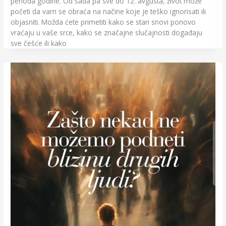
perioda godine. Od sada pa sve do 12. avgusta, život može
početi da vam se obraća na načine koje je teško ignorisati ili
objasniti. Možda ćete primetiti kako se stari snovi ponovo
vraćaju u vaše srce, kako se značajne slučajnosti događaju
sve češće ili kako
Zašto
nekad
ne
možemo
podneti
blizinu
drugih
ljudi?