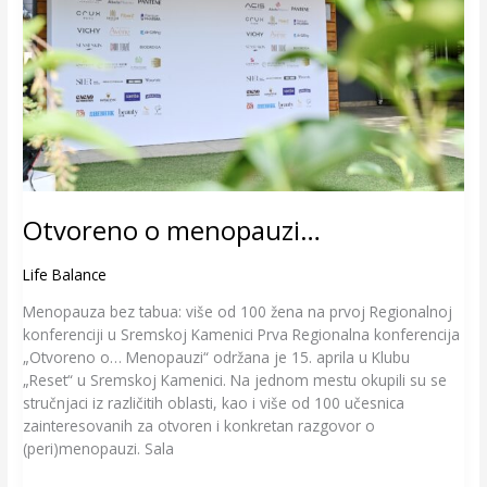
Otvoreno o menopauzi…
Life Balance
Menopauza bez tabua: više od 100 žena na prvoj Regionalnoj
konferenciji u Sremskoj Kamenici Prva Regionalna konferencija
„Otvoreno o… Menopauzi“ održana je 15. aprila u Klubu
„Reset“ u Sremskoj Kamenici. Na jednom mestu okupili su se
stručnjaci iz različitih oblasti, kao i više od 100 učesnica
zainteresovanih za otvoren i konkretan razgovor o
(peri)menopauzi. Sala