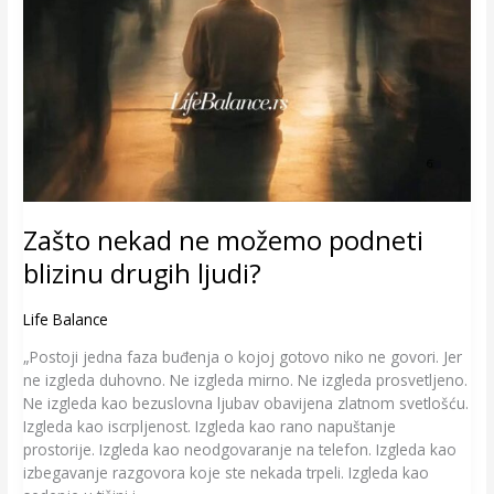
Zašto nekad ne možemo podneti
blizinu drugih ljudi?
Life Balance
„Postoji jedna faza buđenja o kojoj gotovo niko ne govori. Jer
ne izgleda duhovno. Ne izgleda mirno. Ne izgleda prosvetljeno.
Ne izgleda kao bezuslovna ljubav obavijena zlatnom svetlošću.
Izgleda kao iscrpljenost. Izgleda kao rano napuštanje
prostorije. Izgleda kao neodgovaranje na telefon. Izgleda kao
izbegavanje razgovora koje ste nekada trpeli. Izgleda kao