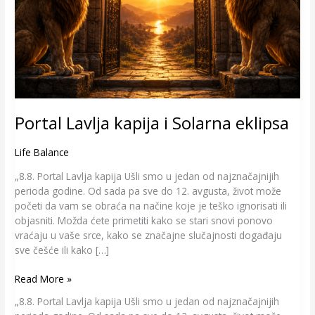
Portal Lavlja kapija i Solarna eklipsa
Life Balance
„8.8. Portal Lavlja kapija Ušli smo u jedan od najznačajnijih
perioda godine. Od sada pa sve do 12. avgusta, život može
početi da vam se obraća na načine koje je teško ignorisati ili
objasniti. Možda ćete primetiti kako se stari snovi ponovo
vraćaju u vaše srce, kako se značajne slučajnosti događaju
sve češće ili kako […]
Read More »
„8.8. Portal Lavlja kapija Ušli smo u jedan od najznačajnijih