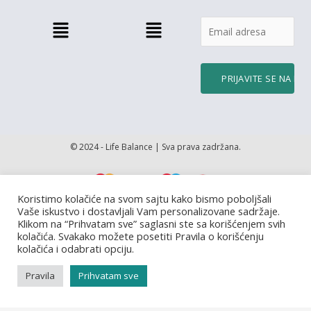
Menu
Menu
© 2024 - Life Balance | Sva prava zadržana.
Koristimo kolačiće na svom sajtu kako bismo poboljšali
Vaše iskustvo i dostavljali Vam personalizovane sadržaje.
Klikom na “Prihvatam sve” saglasni ste sa korišćenjem svih
kolačića. Svakako možete posetiti Pravila o korišćenju
kolačića i odabrati opciju.
Pravila
Prihvatam sve