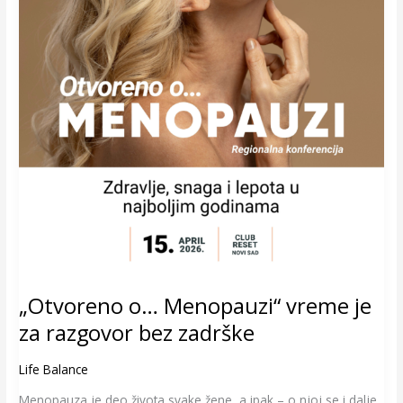
„Otvoreno o… Menopauzi“ vreme je
za razgovor bez zadrške
Life Balance
Menopauza je deo života svake žene, a ipak – o njoj se i dalje