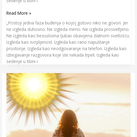
sedenje u tišini i
Read More »
„Postoji jedna faza buđenja o kojoj gotovo niko ne govori. Jer
ne izgleda duhovno. Ne izgleda mirno. Ne izgleda prosvetljeno.
Ne izgleda kao bezuslovna ljubav obavijena zlatnom svetlošću.
Izgleda kao iscrpljenost. Izgleda kao rano napuštanje
prostorije. Izgleda kao neodgovaranje na telefon. Izgleda kao
izbegavanje razgovora koje ste nekada trpeli. Izgleda kao
sedenje u tišini i
Letnji
Solsticij