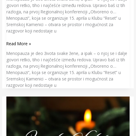
govori retko, tiho i najčešće između redova. Upravo baš iz tih
razloga, na prvoj Regionalnoj konferenciji „Otvoreno o…
Menopauzi“, koja se organizuje 15. aprila u Klubu “Reset” u
Sremskoj Kamenici – otvara se prostor i mogućnost za
razgovor koji nedostaje u
Read More »
Menopauza je deo života svake žene, a ipak – o njoj se i dalje
govori retko, tiho i najčešće između redova. Upravo baš iz tih
razloga, na prvoj Regionalnoj konferenciji „Otvoreno o…
Menopauzi“, koja se organizuje 15. aprila u Klubu “Reset” u
Sremskoj Kamenici – otvara se prostor i mogućnost za
razgovor koji nedostaje u
Zimski
Solsticij