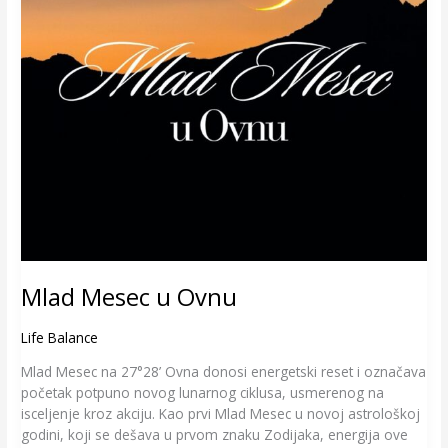
Mlad Mesec u Ovnu
Life Balance
Mlad Mesec na 27°28’ Ovna donosi energetski reset i označava
početak potpuno novog lunarnog ciklusa, usmerenog na
isceljenje kroz akciju. Kao prvi Mlad Mesec u novoj astrološkoj
godini, koji se dešava u prvom znaku Zodijaka, energija ove