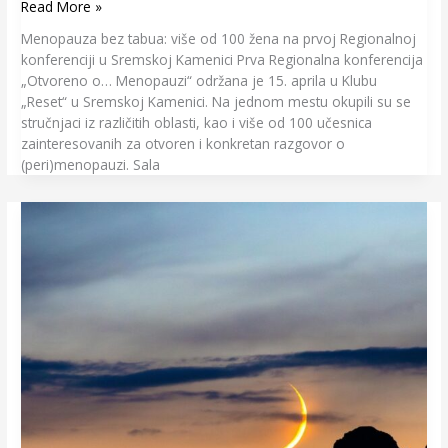
Read More »
Menopauza bez tabua: više od 100 žena na prvoj Regionalnoj
konferenciji u Sremskoj Kamenici Prva Regionalna konferencija
„Otvoreno o… Menopauzi“ održana je 15. aprila u Klubu
„Reset“ u Sremskoj Kamenici. Na jednom mestu okupili su se
stručnjaci iz različitih oblasti, kao i više od 100 učesnica
zainteresovanih za otvoren i konkretan razgovor o
(peri)menopauzi. Sala
Mlad
Mesec
u
Ovnu