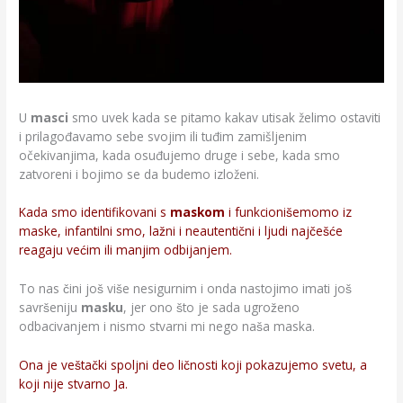
U
masci
smo uvek kada se pitamo kakav utisak želimo ostaviti
i prilagođavamo sebe svojim ili tuđim zamišljenim
očekivanjima, kada osuđujemo druge i sebe, kada smo
zatvoreni i bojimo se da budemo izloženi.
Kada smo identifikovani s
maskom
i funkcionišemomo iz
maske, infantilni smo, lažni i neautentični i ljudi najčešće
reagaju većim ili manjim odbijanjem.
To nas čini još više nesigurnim i onda nastojimo imati još
savršeniju
masku
, jer ono što je sada ugroženo
odbacivanjem i nismo stvarni mi nego naša maska.
Ona je veštački spoljni deo ličnosti koji pokazujemo svetu, a
koji nije stvarno Ja.