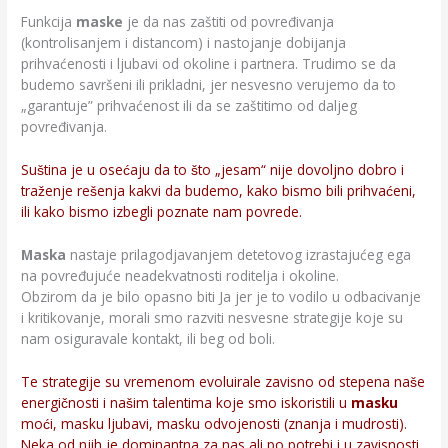
Funkcija
maske
je da nas zaštiti od povređivanja
(kontrolisanjem i distancom) i nastojanje dobijanja
prihvaćenosti i ljubavi od okoline i partnera. Trudimo se da
budemo savršeni ili prikladni, jer nesvesno verujemo da to
„garantuje” prihvaćenost ili da se zaštitimo od daljeg
povređivanja.
Suština je u osećaju da to što „jesam“ nije dovoljno dobro i
traženje rešenja kakvi da budemo, kako bismo bili prihvaćeni,
ili kako bismo izbegli poznate nam povrede.
Maska
nastaje prilagodjavanjem detetovog izrastajućeg ega
na povređujuće neadekvatnosti roditelja i okoline.
Obzirom da je bilo opasno biti Ja jer je to vodilo u odbacivanje
i kritikovanje, morali smo razviti nesvesne strategije koje su
nam osiguravale kontakt, ili beg od boli.
Te strategije su vremenom evoluirale zavisno od stepena naše
energičnosti i našim talentima koje smo iskoristili u
masku
moći, masku ljubavi, masku odvojenosti (znanja i mudrosti).
Neka od njih je dominantna za nas ali po potrebi i u zavisnosti