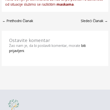
od situacije služimo se različitim
maskama
.
←
Prethodni Članak
Sledeći Članak
→
Ostavite komentar
Žao nam je, da bi postavili komentar, morate
biti
prijavljeni
.