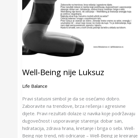
Well-Being nije Luksuz
Life Balance
Pravi statusni simbol je da se osećamo dobro.
Zaboravite na trendove, brza rešenja i agresivne
dijete. Pravi rezultati dolaze iz navika koje podržavaju
dugovečnost i usporavanje starenja: dobar san,
hidratacija, zdrava hrana, kretanje i briga o sebi. Well-
Being nije trend, niti odricanje – Well-Being je kreiranje