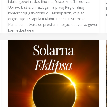
i dalje govori retko, tiho i najčešće između redova.
o
Upravo baš iz tih razloga, na prvoj Regionalnoj
konferenciji „Otvoreno o… Menopauzi“, koja se
organizuje 15. aprila u Klubu “Reset” u Sremskoj
Kamenici – otvara se prostor i mogućnost za razgovor
koji nedostaje u
Solarna
Eklipsa
i