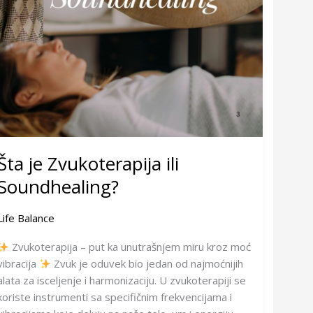
Šta je Zvukoterapija ili
Soundhealing?
Life Balance
Zvukoterapija – put ka unutrašnjem miru kroz moć
vibracija
Zvuk je oduvek bio jedan od najmoćnijih
alata za isceljenje i harmonizaciju. U zvukoterapiji se
koriste instrumenti sa specifičnim frekvencijama i