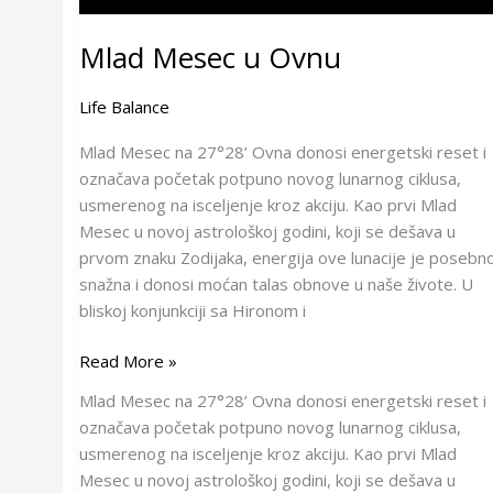
Mlad Mesec u Ovnu
Life Balance
Mlad Mesec na 27°28’ Ovna donosi energetski reset i
označava početak potpuno novog lunarnog ciklusa,
usmerenog na isceljenje kroz akciju. Kao prvi Mlad
Mesec u novoj astrološkoj godini, koji se dešava u
prvom znaku Zodijaka, energija ove lunacije je posebn
snažna i donosi moćan talas obnove u naše živote. U
bliskoj konjunkciji sa Hironom i
Read More »
Mlad Mesec na 27°28’ Ovna donosi energetski reset i
označava početak potpuno novog lunarnog ciklusa,
usmerenog na isceljenje kroz akciju. Kao prvi Mlad
Mesec u novoj astrološkoj godini, koji se dešava u