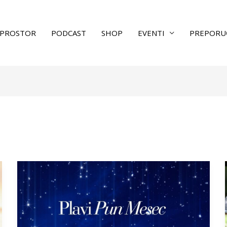
PROSTOR
PODCAST
SHOP
EVENTI
PREPORU
Blue
Moon
–
Plavi
Pun