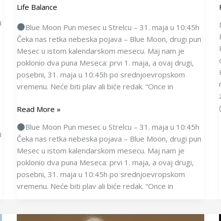
Life Balance
i
Blue Moon Pun mesec u Strelcu – 31. maja u 10:45h
Čeka nas retka nebeska pojava – Blue Moon, drugi pun
Mesec u istom kalendarskom mesecu. Maj nam je
poklonio dva puna Meseca: prvi 1. maja, a ovaj drugi,
posebni, 31. maja u 10:45h po srednjoevropskom
vremenu. Neće biti plav ali biće redak. “Once in
Read More »
Blue Moon Pun mesec u Strelcu – 31. maja u 10:45h
i
Čeka nas retka nebeska pojava – Blue Moon, drugi pun
Mesec u istom kalendarskom mesecu. Maj nam je
poklonio dva puna Meseca: prvi 1. maja, a ovaj drugi,
posebni, 31. maja u 10:45h po srednjoevropskom
vremenu. Neće biti plav ali biće redak. “Once in
„Otvoreno