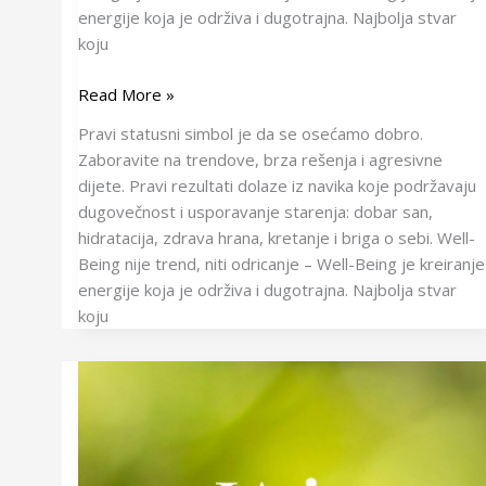
energije koja je održiva i dugotrajna. Najbolja stvar
koju
Read More »
Pravi statusni simbol je da se osećamo dobro.
Zaboravite na trendove, brza rešenja i agresivne
dijete. Pravi rezultati dolaze iz navika koje podržavaju
dugovečnost i usporavanje starenja: dobar san,
hidratacija, zdrava hrana, kretanje i briga o sebi. Well-
Being nije trend, niti odricanje – Well-Being je kreiranje
energije koja je održiva i dugotrajna. Najbolja stvar
koju
Ja
i
Novac