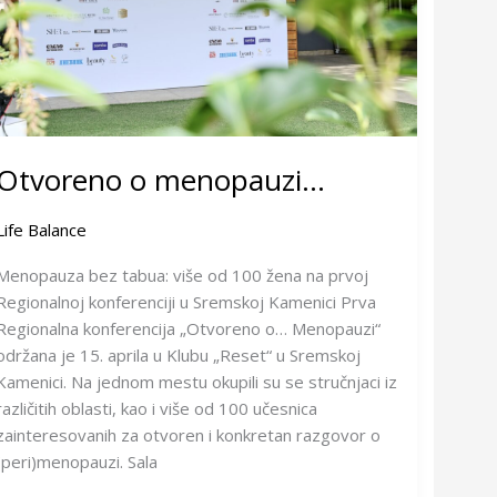
Otvoreno o menopauzi…
Life Balance
Menopauza bez tabua: više od 100 žena na prvoj
Regionalnoj konferenciji u Sremskoj Kamenici Prva
Regionalna konferencija „Otvoreno o… Menopauzi“
održana je 15. aprila u Klubu „Reset“ u Sremskoj
Kamenici. Na jednom mestu okupili su se stručnjaci iz
različitih oblasti, kao i više od 100 učesnica
zainteresovanih za otvoren i konkretan razgovor o
(peri)menopauzi. Sala