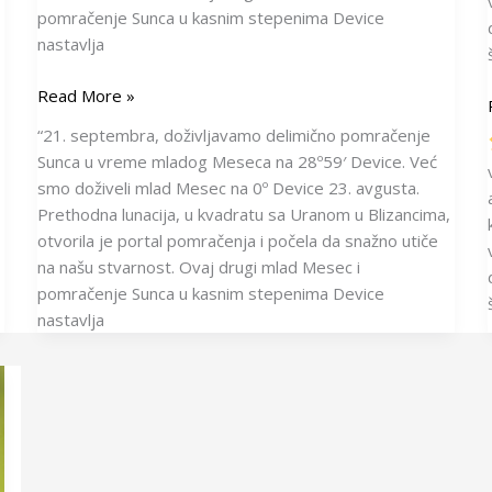
pomračenje Sunca u kasnim stepenima Device
nastavlja
Read More »
“21. septembra, doživljavamo delimično pomračenje
Sunca u vreme mladog Meseca na 28º59′ Device. Već
smo doživeli mlad Mesec na 0º Device 23. avgusta.
Prethodna lunacija, u kvadratu sa Uranom u Blizancima,
otvorila je portal pomračenja i počela da snažno utiče
na našu stvarnost. Ovaj drugi mlad Mesec i
pomračenje Sunca u kasnim stepenima Device
nastavlja