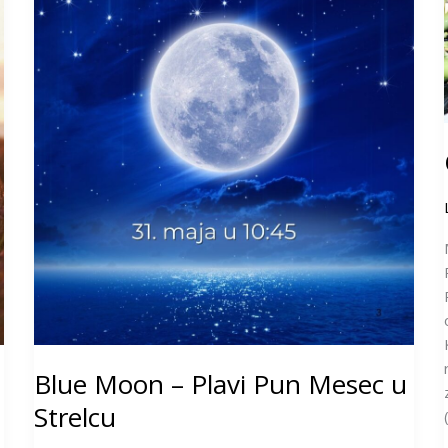
Mesec
u
Strelcu
Blue Moon – Plavi Pun Mesec u
Strelcu