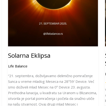
Solarna Eklipsa
Life Balance
“21. septembra, doživljavamo delimično pomračenje
Sunca u vreme mladog Meseca na 28º59′ Device. Već
smo doživeli mlad Mesec na 0º Device 23. avgusta.
Prethodna lunacija, u kvadratu sa Uranom u Blizancima,
otvorila je portal pomračenja i počela da snažno utiče
na našu stvarnost. Ovaj drugi mlad Mesec i