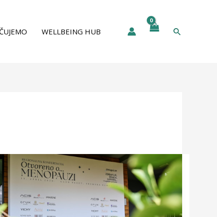
Pretraga
ČUJEMO
WELLBEING HUB
Otvoreno
o
menopauzi…