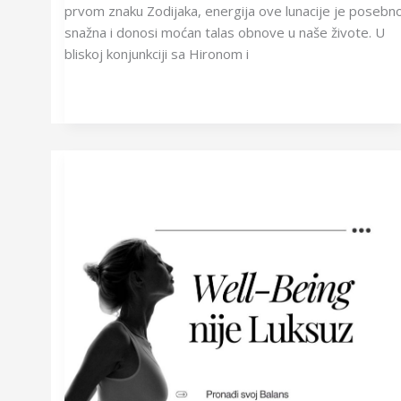
prvom znaku Zodijaka, energija ove lunacije je posebn
snažna i donosi moćan talas obnove u naše živote. U
bliskoj konjunkciji sa Hironom i
Well-
Being
nije
Luksuz