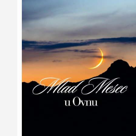
Mesec
u
Ovnu