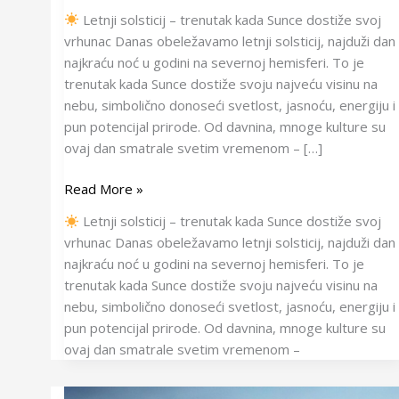
Letnji solsticij – trenutak kada Sunce dostiže svoj
vrhunac Danas obeležavamo letnji solsticij, najduži dan 
najkraću noć u godini na severnoj hemisferi. To je
trenutak kada Sunce dostiže svoju najveću visinu na
nebu, simbolično donoseći svetlost, jasnoću, energiju i
pun potencijal prirode. Od davnina, mnoge kulture su
ovaj dan smatrale svetim vremenom – […]
Read More »
Letnji solsticij – trenutak kada Sunce dostiže svoj
vrhunac Danas obeležavamo letnji solsticij, najduži dan 
najkraću noć u godini na severnoj hemisferi. To je
trenutak kada Sunce dostiže svoju najveću visinu na
nebu, simbolično donoseći svetlost, jasnoću, energiju i
pun potencijal prirode. Od davnina, mnoge kulture su
ovaj dan smatrale svetim vremenom –
Mlad