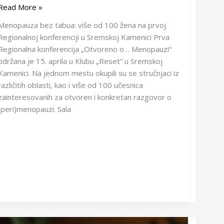
Read More »
Menopauza bez tabua: više od 100 žena na prvoj
Regionalnoj konferenciji u Sremskoj Kamenici Prva
Regionalna konferencija „Otvoreno o… Menopauzi“
održana je 15. aprila u Klubu „Reset“ u Sremskoj
Kamenici. Na jednom mestu okupili su se stručnjaci iz
različitih oblasti, kao i više od 100 učesnica
zainteresovanih za otvoren i konkretan razgovor o
(peri)menopauzi. Sala
Zimski