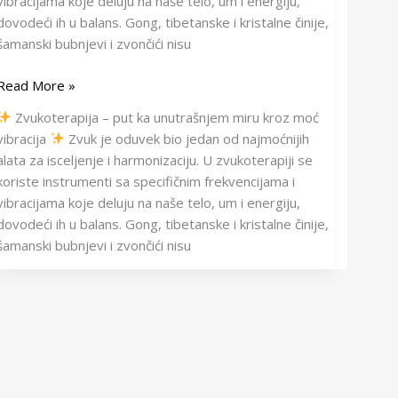
vibracijama koje deluju na naše telo, um i energiju,
dovodeći ih u balans. Gong, tibetanske i kristalne činije,
šamanski bubnjevi i zvončići nisu
Read More »
Zvukoterapija – put ka unutrašnjem miru kroz moć
vibracija
Zvuk je oduvek bio jedan od najmoćnijih
alata za isceljenje i harmonizaciju. U zvukoterapiji se
koriste instrumenti sa specifičnim frekvencijama i
vibracijama koje deluju na naše telo, um i energiju,
dovodeći ih u balans. Gong, tibetanske i kristalne činije,
šamanski bubnjevi i zvončići nisu