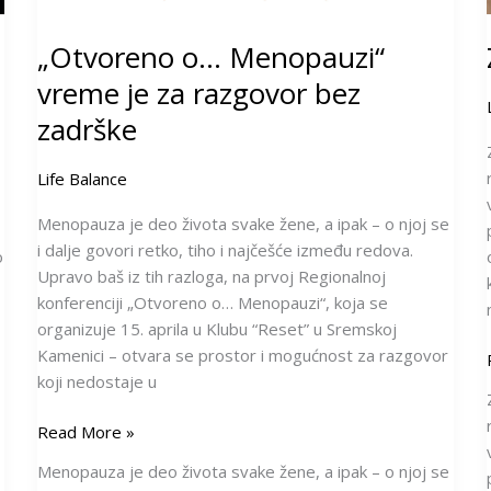
„Otvoreno o… Menopauzi“
vreme je za razgovor bez
zadrške
Life Balance
Menopauza je deo života svake žene, a ipak – o njoj se
i dalje govori retko, tiho i najčešće između redova.
o
Upravo baš iz tih razloga, na prvoj Regionalnoj
konferenciji „Otvoreno o… Menopauzi“, koja se
organizuje 15. aprila u Klubu “Reset” u Sremskoj
Kamenici – otvara se prostor i mogućnost za razgovor
koji nedostaje u
Read More »
Menopauza je deo života svake žene, a ipak – o njoj se