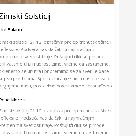
Zimski Solsticij
Life Balance
Zimski solsticij 21.12. označava prelep trenutak tišine i
refleksije. Podseća nas da čak i u najmračnijim
vremenima svetlost traje. Poštujući cikluse prirode,
prihvatamo tihu mudrost zime, vreme da zastanemo,
okrenemo se unutra i pripremimo se za svetlije dane
koji su pred nama. Sporo vraćanje sunca nas poziva da
negujemo nadu, postavimo nove namere i pronađemo
Read More »
Zimski solsticij 21.12. označava prelep trenutak tišine i
refleksije. Podseća nas da čak i u najmračnijim
vremenima svetlost traje. Poštujući cikluse prirode,
prihvatamo tihu mudrost zime, vreme da zastanemo,