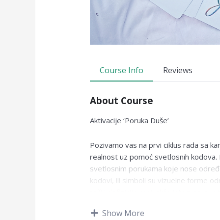
Course Info
Reviews
About Course
Aktivacije ‘Poruka Duše’
Pozivamo vas na prvi ciklus rada sa k
realnost uz pomoć svetlosnih kodova. 
svetlosnim porukama koje nose određenu
kodovi, ili simboli su vizuelne forme 
reči i definicije radi lakše integracije i
svetlost, kao što je i naša Duša svetlo
Show More
preneli tu vibraciju u gustu materiju, če