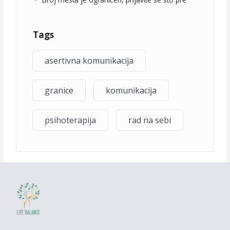
Tags
asertivna komunikacija
granice
komunikacija
psihoterapija
rad na sebi
F
I
Y
L