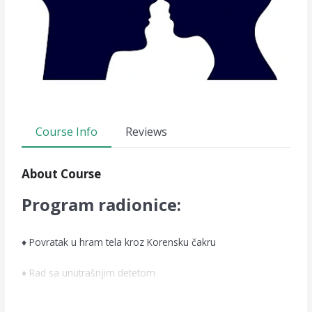
Course Info
Reviews
About Course
Program radionice:
♦ Povratak u hram tela kroz Korensku čakru
♦ Rad sa unutrašnjim detetom
♦ Segmenti života i zdravlja