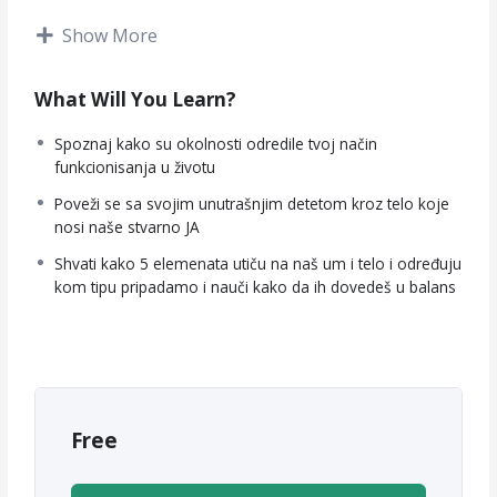
Show More
♦ 5 elemenata i kako su povezani sa našim telom i umom
♦ Granice kao mesto kontakta i mesto razdvajanja
What Will You Learn?
♦ Princip Karme
Spoznaj kako su okolnosti odredile tvoj način
funkcionisanja u životu
Poveži se sa svojim unutrašnjim detetom kroz telo koje
nosi naše stvarno JA
Radionicu vode:
Shvati kako 5 elemenata utiču na naš um i telo i određuju
kom tipu pripadamo i nauči kako da ih dovedeš u balans
Vesna Aleksić, Coach integralnog ličnog razvoja i
transformacije, Praktičar telesno orijentisane psihoterapije,
Chopra Health učitelj, Medijator, Preduzetnik
Više detalja o celom programu (RE)Kreiraj Balans i Izobilje
na linku ispod
Free
https://balansiizobilje.lpages.co/lifebalance/