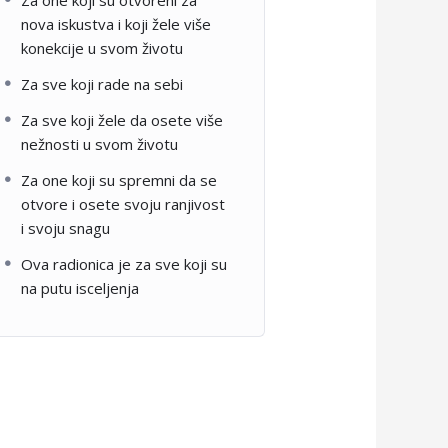
Za one koji su otvoreni za
nova iskustva i koji žele više
konekcije u svom životu
Za sve koji rade na sebi
Za sve koji žele da osete više
nežnosti u svom životu
Za one koji su spremni da se
otvore i osete svoju ranjivost
i svoju snagu
Ova radionica je za sve koji su
na putu isceljenja