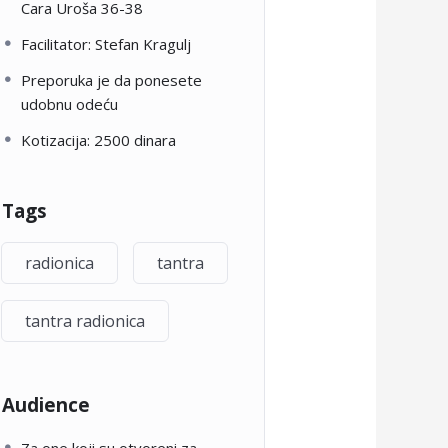
Cara Uroša 36-38
Facilitator: Stefan Kragulj
Preporuka je da ponesete
udobnu odeću
Kotizacija: 2500 dinara
Tags
radionica
tantra
tantra radionica
Audience