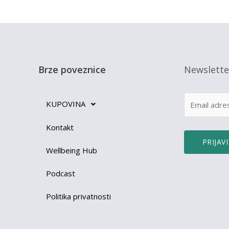
kta i mesto razdvajanja
ko ne želite da se gledate oči u oči ovo nije radionica
Brze poveznice
Newslette
je granice u svakoj interakciji.
KUPOVINA
iranje svojih granica.
Kontakt
ice za različite osobe.
Wellbeing Hub
promeniti.
Podcast
 tuđe granice.
Politika privatnosti
 igru veći.