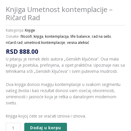
Knjiga Umetnost kontemplacije –
Ričard Rad
Kategorija:
Knjige
Oznake:
filozofi
,
knjiga
,
kontemplacija
,
life balance
,
rad na sebi
,
ričard rad
,
umetnost kontemplacije
,
vesna aleksić
RSD
888.00
U pitanju je remek delo autora „Genskih ključeva“. Ova mala
knjiga je poetska, prefinjena, a opet praktična. Upoznaje nas sa
tehnikama srži „Genskih ključeva“ i svim putevima mudrosti.
Ova knjiga donosi magiju kontemplacije u svakom segmentu
vašeg života i kao rezultat donosi vam osećaj otvorenosti,
smirenosti i jasnoće koja je retka u današnjem modernom
svetu.
Knjiga kojoj ćete se vraćati iznova i iznova.
Dodaj u korpu