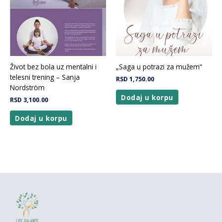
Život bez bola uz mentalni i
„Saga u potrazi za mužem“
telesni trening – Sanja
RSD
1,750.00
Nordström
Dodaj u korpu
RSD
3,100.00
Dodaj u korpu