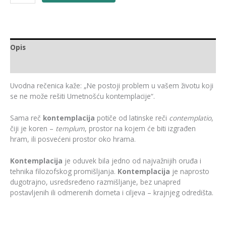
Opis
Recenzije (0)
Uvodna rečenica kaže: „Ne postoji problem u vašem životu koji
se ne može rešiti Umetnošću kontemplacije“.
Sama reč
kontemplacija
potiče od latinske reči
contemplatio
,
čiji je koren –
templum
, prostor na kojem će biti izgrađen
hram, ili posvećeni prostor oko hrama.
Kontemplacija
je oduvek bila jedno od najvažnijih oruđa i
tehnika filozofskog promišljanja.
Kontemplacija
je naprosto
dugotrajno, usredsređeno razmišljanje, bez unapred
postavljenih ili odmerenih dometa i ciljeva – krajnjeg odredišta.