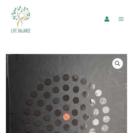
Knjiga
Umetnost
kontemplacije
-
Ričard
Rad
količina