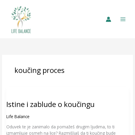
koučing proces
Istine
i
Istine i zablude o koučingu
zablude
o
koučingu
Life Balance
Oduvek te je zanimalo da pomažeš drugim ljudima, to ti
izmamljuje osmeh na lice? Razmišljaš da ti koučing bude