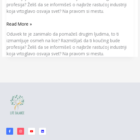
profesija? Želiš da se informišeš o najbrže rastućoj industriji
koja vrtoglavo osvaja svet? Na pravom si mestu.
Read More »
Oduvek te je zanimalo da pomažeš drugim ljudima, to ti
izmamljuje osmeh na lice? Razmišljaš da ti koučing bude
profesija? Želiš da se informišeš o najbrže rastućoj industriji
koja vrtoglavo osvaja svet? Na pravom si mestu.
F
I
Y
L
a
n
o
i
c
s
u
n
e
t
t
k
b
a
u
e
o
g
b
d