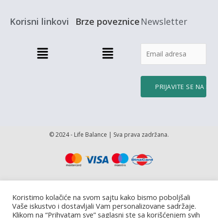
o
r
e
i
k
a
n
-
m
f
Korisni linkovi
Brze poveznice
Newsletter
Menu
Menu
© 2024 - Life Balance | Sva prava zadržana.
Koristimo kolačiće na svom sajtu kako bismo poboljšali
Vaše iskustvo i dostavljali Vam personalizovane sadržaje.
Klikom na “Prihvatam sve” saglasni ste sa korišćenjem svih