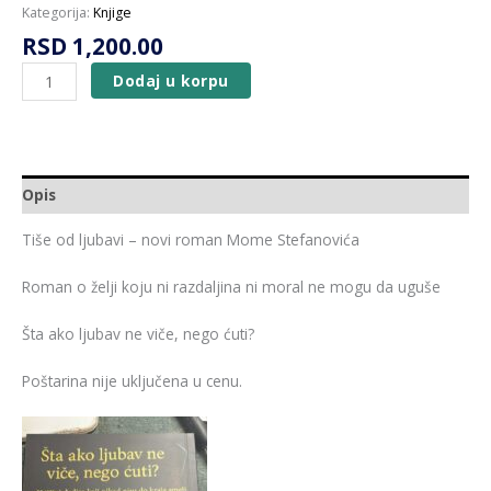
Kategorija:
Knjige
RSD
1,200.00
Dodaj u korpu
Opis
Tiše od ljubavi – novi roman Mome Stefanovića
Roman o želji koju ni razdaljina ni moral ne mogu da uguše
Šta ako ljubav ne viče, nego ćuti?
Poštarina nije uključena u cenu.