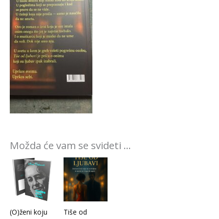
Možda će vam se svideti …
(O)ženi koju
Tiše od