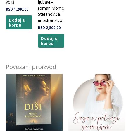
voliš
ljubavi –
roman Mome
RSD
1,200.00
Stefanovića
Dodaj u
(inostranstvo)
korpu
RSD
2,500.00
Dodaj u
korpu
Povezani proizvodi