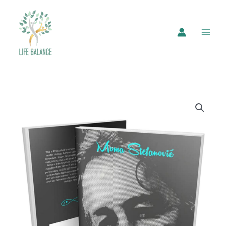
(O)ženi
koju
voliš
količina