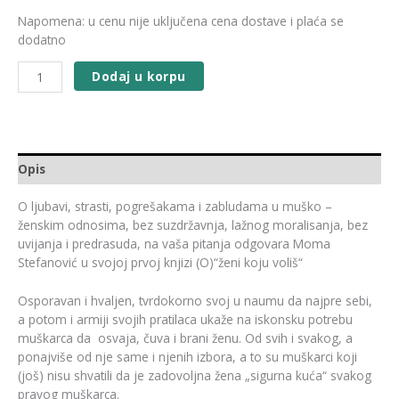
Napomena: u cenu nije uključena cena dostave i plaća se
dodatno
Dodaj u korpu
Opis
O ljubavi, strasti, pogrešakama i zabludama u muško –
ženskim odnosima, bez suzdržavnja, lažnog moralisanja, bez
uvijanja i predrasuda, na vaša pitanja odgovara Moma
Stefanović u svojoj prvoj knjizi (O)“ženi koju voliš“
Osporavan i hvaljen, tvrdokorno svoj u naumu da najpre sebi,
a potom i armiji svojih pratilaca ukaže na iskonsku potrebu
muškarca da osvaja, čuva i brani ženu. Od svih i svakog, a
ponajviše od nje same i njenih izbora, a to su muškarci koji
(još) nisu shvatili da je zadovoljna žena „sigurna kuća“ svakog
pravog muškarca.