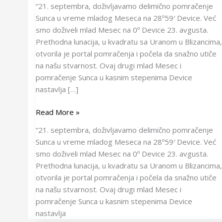
“21. septembra, doživljavamo delimično pomračenje
Sunca u vreme mladog Meseca na 28º59′ Device. Već
smo doživeli mlad Mesec na 0º Device 23. avgusta.
Prethodna lunacija, u kvadratu sa Uranom u Blizancima,
otvorila je portal pomračenja i počela da snažno utiče
na našu stvarnost. Ovaj drugi mlad Mesec i
pomračenje Sunca u kasnim stepenima Device
nastavlja […]
Read More »
“21. septembra, doživljavamo delimično pomračenje
Sunca u vreme mladog Meseca na 28º59′ Device. Već
smo doživeli mlad Mesec na 0º Device 23. avgusta.
Prethodna lunacija, u kvadratu sa Uranom u Blizancima,
otvorila je portal pomračenja i počela da snažno utiče
na našu stvarnost. Ovaj drugi mlad Mesec i
pomračenje Sunca u kasnim stepenima Device
nastavlja