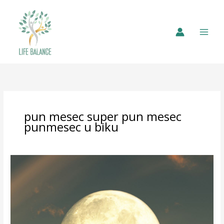
pun mesec super pun mesec
punmesec u biku
Pun
Mesec
u
Biku