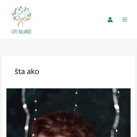
šta ako
Moja
Novogodišnja
Namera