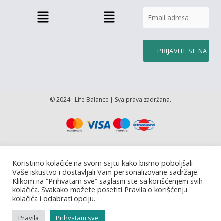
Menu
Menu
© 2024 - Life Balance | Sva prava zadržana.
Koristimo kolačiće na svom sajtu kako bismo poboljšali
Vaše iskustvo i dostavljali Vam personalizovane sadržaje.
Klikom na “Prihvatam sve” saglasni ste sa korišćenjem svih
kolačića. Svakako možete posetiti Pravila o korišćenju
kolačića i odabrati opciju.
Pravila
Prihvatam sve