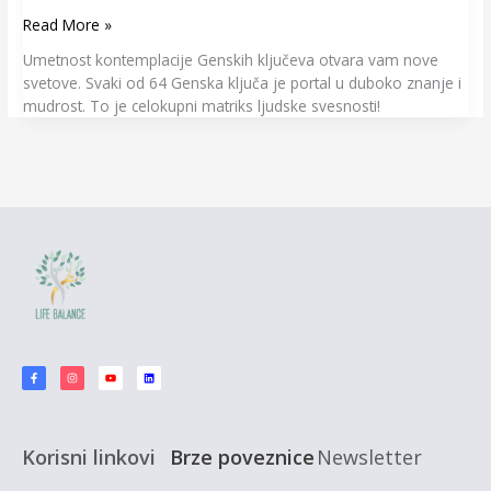
Read More »
Umetnost kontemplacije Genskih ključeva otvara vam nove
svetove. Svaki od 64 Genska ključa je portal u duboko znanje i
mudrost. To je celokupni matriks ljudske svesnosti!
F
I
Y
L
a
n
o
i
c
s
u
n
e
t
t
k
b
a
u
e
o
g
b
d
o
r
e
i
k
a
n
-
m
f
Korisni linkovi
Brze poveznice
Newsletter