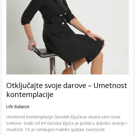
Otključajte svoje darove – Umetnost
kontemplacije
Life Balance
Umetnost kontemplacije Genskih ključeva otvara vam nove
svetove. Svaki od 64 Genska ključa je portal u duboko znanje i
mudrost. To je celokupni matriks ljudske svesnosti!