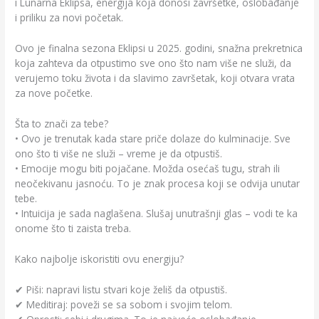
i Lunarna Eklipsa, energija koja donosi završetke, oslobađanje
i priliku za novi početak.
Ovo je finalna sezona Eklipsi u 2025. godini, snažna prekretnica
koja zahteva da otpustimo sve ono što nam više ne služi, da
verujemo toku života i da slavimo završetak, koji otvara vrata
za nove početke.
Šta to znači za tebe?
• Ovo je trenutak kada stare priče dolaze do kulminacije. Sve
ono što ti više ne služi – vreme je da otpustiš.
• Emocije mogu biti pojačane. Možda osećaš tugu, strah ili
neočekivanu jasnoću. To je znak procesa koji se odvija unutar
tebe.
• Intuicija je sada naglašena. Slušaj unutrašnji glas – vodi te ka
onome što ti zaista treba.
Kako najbolje iskoristiti ovu energiju?
✔ Piši: napravi listu stvari koje želiš da otpustiš.
✔ Meditiraj: poveži se sa sobom i svojim telom.