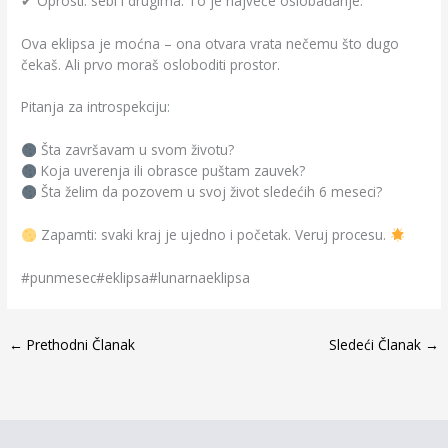
✔ Oprosti: sebi i drugima. To je najveće oslobađanje.
Ova eklipsa je moćna – ona otvara vrata nečemu što dugo
čekaš. Ali prvo moraš osloboditi prostor.
Pitanja za introspekciju:
Šta završavam u svom životu?
Koja uverenja ili obrasce puštam zauvek?
Šta želim da pozovem u svoj život sledećih 6 meseci?
Zapamti: svaki kraj je ujedno i početak. Veruj procesu.
#punmesec#eklipsa#lunarnaeklipsa
←
Prethodni Članak
Sledeći Članak
→