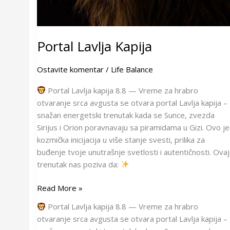
Portal Lavlja Kapija
Ostavite komentar
/
Life Balance
Portal Lavlja kapija 8.8 — Vreme za hrabro
otvaranje srca avgusta se otvara portal Lavlja kapija –
snažan energetski trenutak kada se Sunce, zvezda
Sirijus i Orion poravnavaju sa piramidama u Gizi. Ovo je
kozmička inicijacija u više stanje svesti, prilika za
buđenje tvoje unutrašnje svetlosti i autentičnosti. Ovaj
trenutak nas poziva da:
Read More »
Portal Lavlja kapija 8.8 — Vreme za hrabro
otvaranje srca avgusta se otvara portal Lavlja kapija –