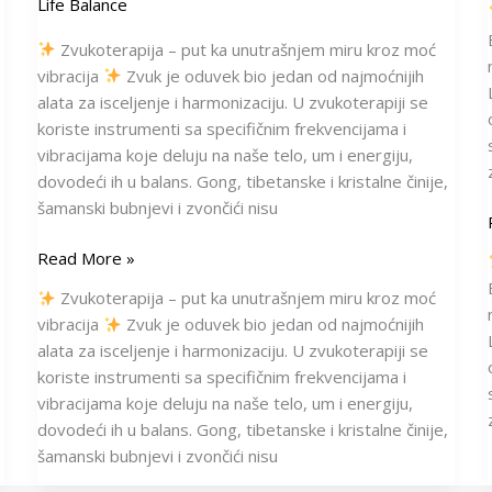
Life Balance
Zvukoterapija – put ka unutrašnjem miru kroz moć
vibracija
Zvuk je oduvek bio jedan od najmoćnijih
alata za isceljenje i harmonizaciju. U zvukoterapiji se
koriste instrumenti sa specifičnim frekvencijama i
vibracijama koje deluju na naše telo, um i energiju,
dovodeći ih u balans. Gong, tibetanske i kristalne činije,
šamanski bubnjevi i zvončići nisu
Read More »
Zvukoterapija – put ka unutrašnjem miru kroz moć
vibracija
Zvuk je oduvek bio jedan od najmoćnijih
alata za isceljenje i harmonizaciju. U zvukoterapiji se
koriste instrumenti sa specifičnim frekvencijama i
vibracijama koje deluju na naše telo, um i energiju,
dovodeći ih u balans. Gong, tibetanske i kristalne činije,
šamanski bubnjevi i zvončići nisu