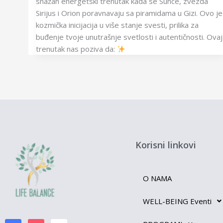
snažan energetski trenutak kada se Sunce, zvezda
Sirijus i Orion poravnavaju sa piramidama u Gizi. Ovo je
kozmička inicijacija u više stanje svesti, prilika za
buđenje tvoje unutrašnje svetlosti i autentičnosti. Ovaj
trenutak nas poziva da:
Korisni linkovi
O NAMA
WELL-BEING Eventi
F
L
I
Y
a
i
n
o