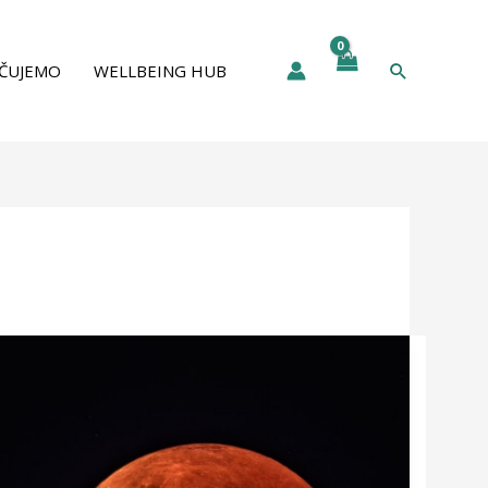
Pretraga
ČUJEMO
WELLBEING HUB
Lunarna
eklipsa