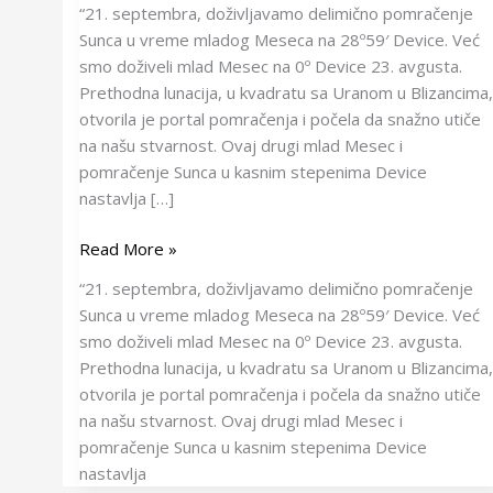
“21. septembra, doživljavamo delimično pomračenje
Sunca u vreme mladog Meseca na 28º59′ Device. Već
smo doživeli mlad Mesec na 0º Device 23. avgusta.
Prethodna lunacija, u kvadratu sa Uranom u Blizancima,
otvorila je portal pomračenja i počela da snažno utiče
na našu stvarnost. Ovaj drugi mlad Mesec i
pomračenje Sunca u kasnim stepenima Device
nastavlja […]
Read More »
“21. septembra, doživljavamo delimično pomračenje
Sunca u vreme mladog Meseca na 28º59′ Device. Već
smo doživeli mlad Mesec na 0º Device 23. avgusta.
Prethodna lunacija, u kvadratu sa Uranom u Blizancima,
otvorila je portal pomračenja i počela da snažno utiče
na našu stvarnost. Ovaj drugi mlad Mesec i
pomračenje Sunca u kasnim stepenima Device
nastavlja