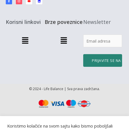
e
t
t
k
b
a
u
e
o
g
b
d
o
r
e
i
k
a
n
-
m
f
Korisni linkovi
Brze poveznice
Newsletter
Menu
Menu
© 2024 - Life Balance | Sva prava zadržana.
Koristimo kolačiće na svom sajtu kako bismo poboljšali