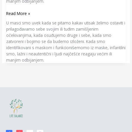
manjim odbijanjem.
Read More »
U masci smo uvek kada se pitamo kakav utisak želimo ostaviti i
prilagođavamo sebe svojim ili tuđim zamišljenim
očekivanjima, kada osuđujemo druge i sebe, kada smo
zatvoreni i bojimo se da budemo izloženi. Kada smo
identifikovani s maskom i funkcionišemomo iz maske, infantilni
smo, lažni i neautentični i ljudi najčešće reagaju većim ili
manjim odbijanjem.
F
I
Y
L
a
n
o
i
c
s
u
n