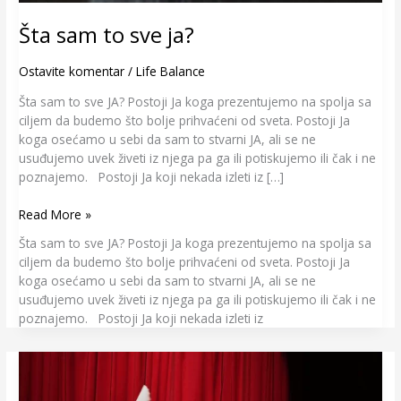
Šta sam to sve ja?
Ostavite komentar
/
Life Balance
Šta sam to sve JA? Postoji Ja koga prezentujemo na spolja sa
ciljem da budemo što bolje prihvaćeni od sveta. Postoji Ja
koga osećamo u sebi da sam to stvarni JA, ali se ne
usuđujemo uvek živeti iz njega pa ga ili potiskujemo ili čak i ne
poznajemo. Postoji Ja koji nekada izleti iz […]
Read More »
Šta sam to sve JA? Postoji Ja koga prezentujemo na spolja sa
ciljem da budemo što bolje prihvaćeni od sveta. Postoji Ja
koga osećamo u sebi da sam to stvarni JA, ali se ne
usuđujemo uvek živeti iz njega pa ga ili potiskujemo ili čak i ne
poznajemo. Postoji Ja koji nekada izleti iz
Lažno
ja
–