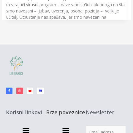
razarajući virusni program – navezanost Gubitak onoga na šta
smo navezani – ljubav, uverenja, osoba, pozicija – veliki je
učitelj. Otpuštanje nas spašava, jer smo navezani na
F
I
Y
L
a
n
o
i
c
s
u
n
e
t
t
k
b
a
u
e
o
g
b
d
o
r
e
i
k
a
n
-
m
f
Korisni linkovi
Brze poveznice
Newsletter
Menu
Menu