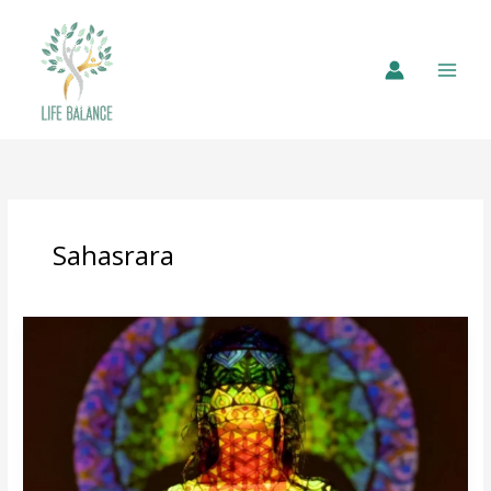
Sahasrara
Sedma
čakra