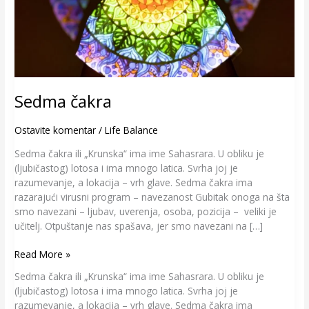
Sedma čakra
Ostavite komentar
/
Life Balance
Sedma čakra ili „Krunska“ ima ime Sahasrara. U obliku je
(ljubičastog) lotosa i ima mnogo latica. Svrha joj je
razumevanje, a lokacija – vrh glave. Sedma čakra ima
razarajući virusni program – navezanost Gubitak onoga na šta
smo navezani – ljubav, uverenja, osoba, pozicija – veliki je
učitelj. Otpuštanje nas spašava, jer smo navezani na […]
Read More »
Sedma čakra ili „Krunska“ ima ime Sahasrara. U obliku je
(ljubičastog) lotosa i ima mnogo latica. Svrha joj je
razumevanje, a lokacija – vrh glave. Sedma čakra ima