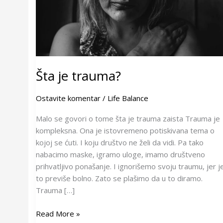
Šta je trauma?
Ostavite komentar
/
Life Balance
Malo se govori o tome šta je trauma zaista Trauma je
kompleksna. Ona je istovremeno potiskivana tema o
kojoj se ćuti. I koju društvo ne želi da vidi. Pa tako
nabacimo maske, igramo uloge, imamo društveno
prihvatljivo ponašanje. I ignorišemo svoju traumu, jer j
to previše bolno. Zato se plašimo da u to diramo.
Trauma […]
Read More »