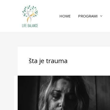
HOME
PROGRAMI
šta je trauma
Šta
je
trauma?