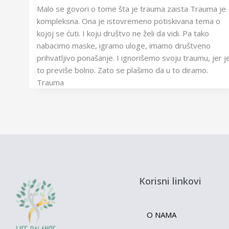
Malo se govori o tome šta je trauma zaista Trauma je
kompleksna. Ona je istovremeno potiskivana tema o
kojoj se ćuti. I koju društvo ne želi da vidi. Pa tako
nabacimo maske, igramo uloge, imamo društveno
prihvatljivo ponašanje. I ignorišemo svoju traumu, jer j
to previše bolno. Zato se plašimo da u to diramo.
Trauma
Korisni linkovi
O NAMA