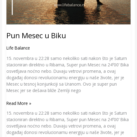
Pun Mesec u Biku
Life Balance
15. novembra u 22:28 samo nekoliko sati nakon što je Saturn
stacioniran direktno u Ribama, Super pun Mesec na 24º00’ Bika
osvetljava noćno nebo. Duvaju vetrovi promena, a ovaj
događaj donosi revolucionarnu energiju u naše živote, jer je
Mesec u tesnoj konjunkciji sa Uranom. Ovo je super pun
Mesec jer se dešava bliže Zemlji nego
Read More »
15. novembra u 22:28 samo nekoliko sati nakon što je Saturn
stacioniran direktno u Ribama, Super pun Mesec na 24º00’ Bika
osvetljava noćno nebo. Duvaju vetrovi promena, a ovaj
događaj donosi revolucionarnu energiju u naše živote, jer je