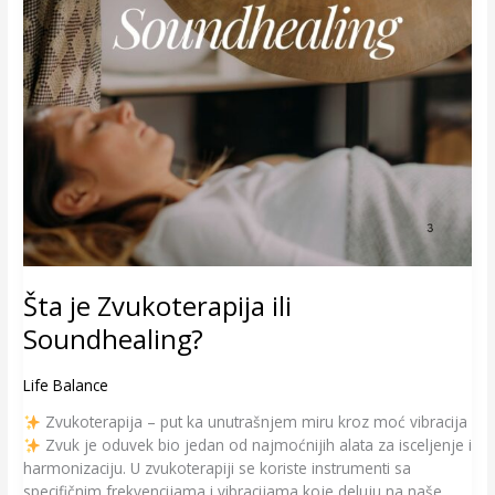
Šta je Zvukoterapija ili
Soundhealing?
Life Balance
Zvukoterapija – put ka unutrašnjem miru kroz moć vibracija
Zvuk je oduvek bio jedan od najmoćnijih alata za isceljenje i
harmonizaciju. U zvukoterapiji se koriste instrumenti sa
specifičnim frekvencijama i vibracijama koje deluju na naše