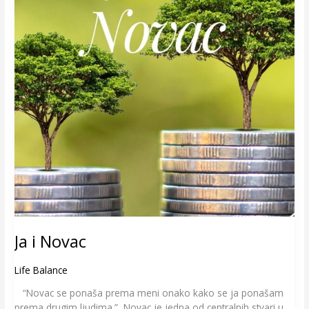
Ja i Novac
Life Balance
“Novac se ponaša prema meni onako kako se ja ponašam
prema drugim ljudima.” Novac je jedna od centralnih stvari u