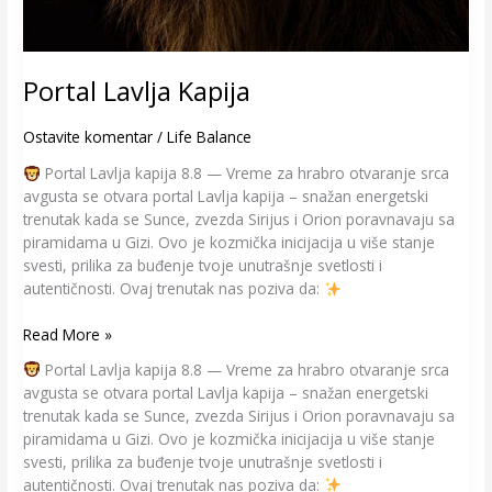
Portal Lavlja Kapija
Ostavite komentar
/
Life Balance
Portal Lavlja kapija 8.8 — Vreme za hrabro otvaranje srca
avgusta se otvara portal Lavlja kapija – snažan energetski
trenutak kada se Sunce, zvezda Sirijus i Orion poravnavaju sa
piramidama u Gizi. Ovo je kozmička inicijacija u više stanje
svesti, prilika za buđenje tvoje unutrašnje svetlosti i
autentičnosti. Ovaj trenutak nas poziva da:
Read More »
Portal Lavlja kapija 8.8 — Vreme za hrabro otvaranje srca
avgusta se otvara portal Lavlja kapija – snažan energetski
trenutak kada se Sunce, zvezda Sirijus i Orion poravnavaju sa
piramidama u Gizi. Ovo je kozmička inicijacija u više stanje
svesti, prilika za buđenje tvoje unutrašnje svetlosti i
autentičnosti. Ovaj trenutak nas poziva da: