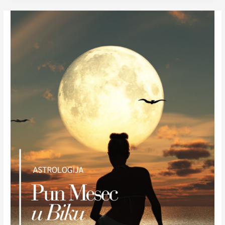
Pun
Mesec
u
Biku