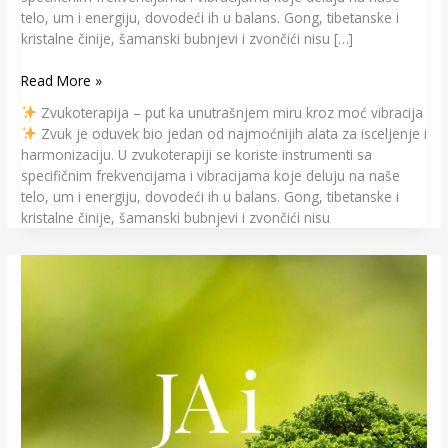
telo, um i energiju, dovodeći ih u balans. Gong, tibetanske i
kristalne činije, šamanski bubnjevi i zvončići nisu […]
Read More »
Zvukoterapija – put ka unutrašnjem miru kroz moć vibracija
Zvuk je oduvek bio jedan od najmoćnijih alata za isceljenje i
harmonizaciju. U zvukoterapiji se koriste instrumenti sa
specifičnim frekvencijama i vibracijama koje deluju na naše
telo, um i energiju, dovodeći ih u balans. Gong, tibetanske i
kristalne činije, šamanski bubnjevi i zvončići nisu
Ja
i
Novac