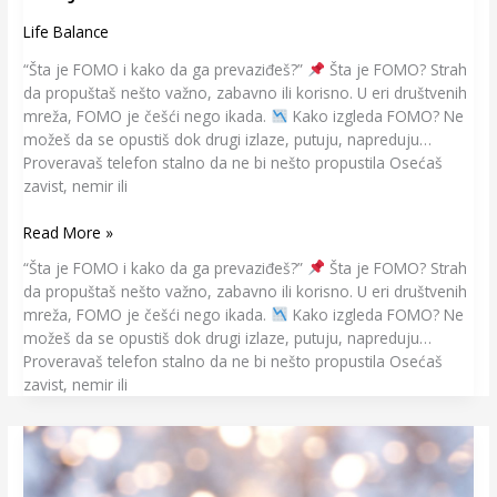
Life Balance
“Šta je FOMO i kako da ga prevaziđeš?”
Šta je FOMO? Strah
da propuštaš nešto važno, zabavno ili korisno. U eri društvenih
mreža, FOMO je češći nego ikada.
Kako izgleda FOMO? Ne
možeš da se opustiš dok drugi izlaze, putuju, napreduju…
Proveravaš telefon stalno da ne bi nešto propustila Osećaš
zavist, nemir ili
Read More »
“Šta je FOMO i kako da ga prevaziđeš?”
Šta je FOMO? Strah
da propuštaš nešto važno, zabavno ili korisno. U eri društvenih
mreža, FOMO je češći nego ikada.
Kako izgleda FOMO? Ne
možeš da se opustiš dok drugi izlaze, putuju, napreduju…
Proveravaš telefon stalno da ne bi nešto propustila Osećaš
zavist, nemir ili
Zimski
solsticij