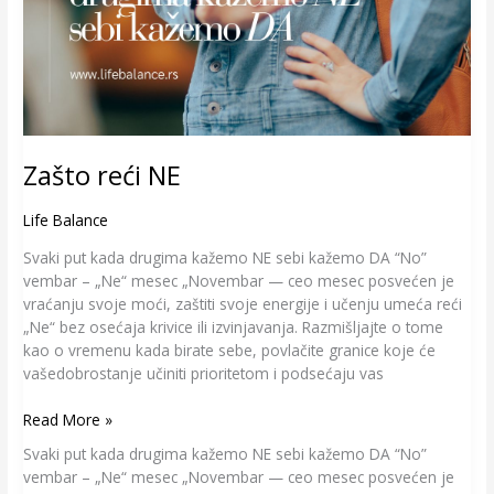
Zašto reći NE
Life Balance
Svaki put kada drugima kažemo NE sebi kažemo DA “No”
vembar – „Ne“ mesec „Novembar — ceo mesec posvećen je
vraćanju svoje moći, zaštiti svoje energije i učenju umeća reći
„Ne“ bez osećaja krivice ili izvinjavanja. Razmišljajte o tome
kao o vremenu kada birate sebe, povlačite granice koje će
vašedobrostanje učiniti prioritetom i podsećaju vas
Read More »
Svaki put kada drugima kažemo NE sebi kažemo DA “No”
vembar – „Ne“ mesec „Novembar — ceo mesec posvećen je