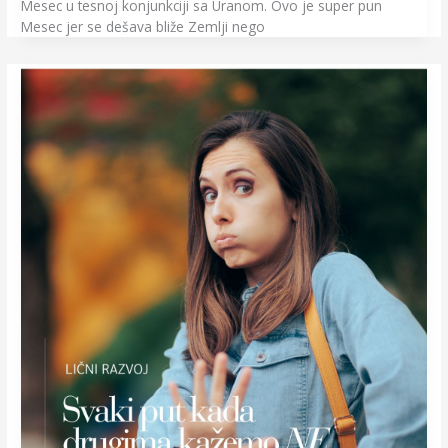
Mesec u tesnoj konjunkciji sa Uranom. Ovo je super pun
Mesec jer se dešava bliže Zemlji nego
Zašto
reći
NE