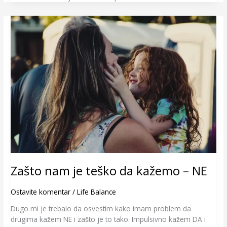
Zašto
nam
je
teško
da
kažemo
–
NE
Zašto nam je teško da kažemo – NE
Ostavite komentar
/
Life Balance
Dugo mi je trebalo da osvestim kako imam problem da
drugima kažem NE i zašto je to tako. Impulsivno kažem DA i