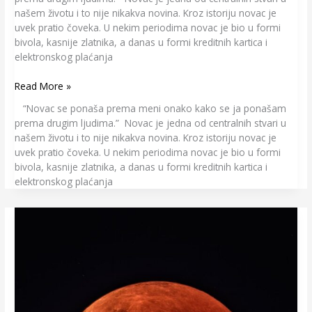
našem životu i to nije nikakva novina. Kroz istoriju novac je
uvek pratio čoveka. U nekim periodima novac je bio u formi
bivola, kasnije zlatnika, a danas u formi kreditnih kartica i
elektronskog plaćanja
Read More »
“Novac se ponaša prema meni onako kako se ja ponašam
prema drugim ljudima.” Novac je jedna od centralnih stvari u
našem životu i to nije nikakva novina. Kroz istoriju novac je
uvek pratio čoveka. U nekim periodima novac je bio u formi
bivola, kasnije zlatnika, a danas u formi kreditnih kartica i
elektronskog plaćanja
Lunarna
eklipsa