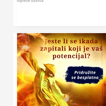
najvećih izazova.
Buđenje
SUPERčoveka