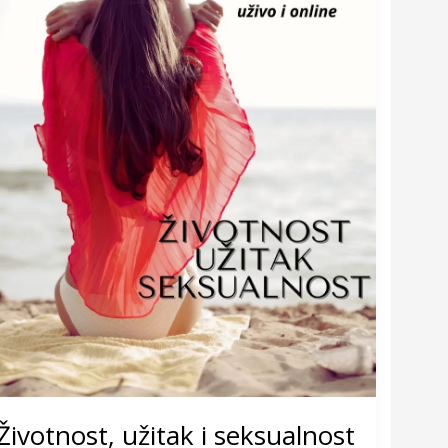
seksualnost
Životnost, užitak i seksualnost