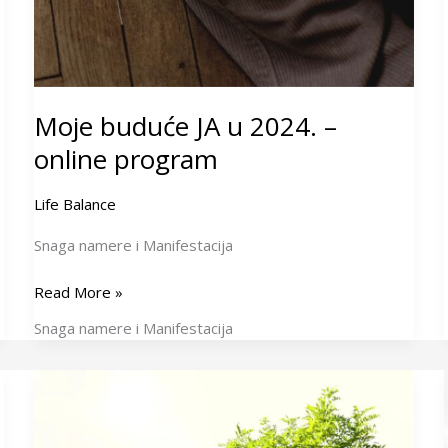
Moje buduće JA u 2024. –
online program
Life Balance
Snaga namere i Manifestacija
Read More »
Snaga namere i Manifestacija
Snaga
Namere
i
i