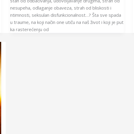
stah od odbacivanja, udovoljavanje drugima, strah od
nesupeha, odlaganje obaveza, strah od bliskosti i
ntimnosti, seksulan disfunkcionalnost…? Šta sve spada
u traume, na koji način one utiču na naš život i koji je put
ka rasterećenju od