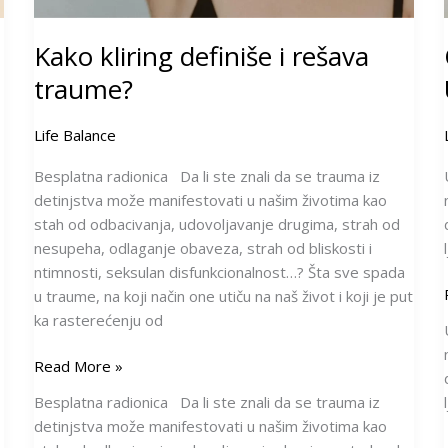
Kako kliring definiše i rešava
traume?
Life Balance
Besplatna radionica Da li ste znali da se trauma iz
detinjstva može manifestovati u našim životima kao
stah od odbacivanja, udovoljavanje drugima, strah od
nesupeha, odlaganje obaveza, strah od bliskosti i
ntimnosti, seksulan disfunkcionalnost…? Šta sve spada
u traume, na koji način one utiču na naš život i koji je put
ka rasterećenju od
Read More »
Besplatna radionica Da li ste znali da se trauma iz
detinjstva može manifestovati u našim životima kao