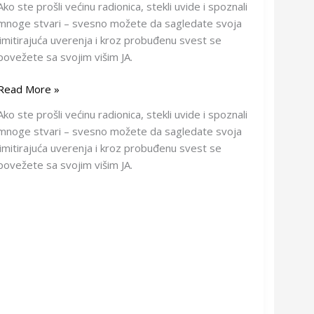
Ako ste prošli većinu radionica, stekli uvide i spoznali
mnoge stvari – svesno možete da sagledate svoja
limitirajuća uverenja i kroz probuđenu svest se
povežete sa svojim višim JA.
Read More »
Ako ste prošli većinu radionica, stekli uvide i spoznali
mnoge stvari – svesno možete da sagledate svoja
limitirajuća uverenja i kroz probuđenu svest se
povežete sa svojim višim JA.