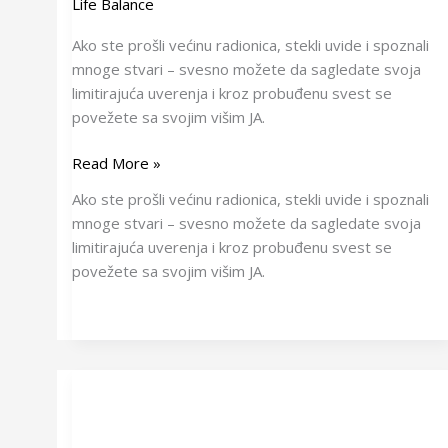
Life Balance
Ako ste prošli većinu radionica, stekli uvide i spoznali
mnoge stvari – svesno možete da sagledate svoja
limitirajuća uverenja i kroz probuđenu svest se
povežete sa svojim višim JA.
Read More »
Ako ste prošli većinu radionica, stekli uvide i spoznali
mnoge stvari – svesno možete da sagledate svoja
limitirajuća uverenja i kroz probuđenu svest se
povežete sa svojim višim JA.
Kreativnost
i
komunikacija