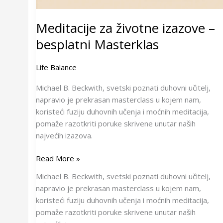
Meditacije za životne izazove –
besplatni Masterklas
Life Balance
Michael B. Beckwith, svetski poznati duhovni učitelj,
napravio je prekrasan masterclass u kojem nam,
koristeći fuziju duhovnih učenja i moćnih meditacija,
pomaže razotkriti poruke skrivene unutar naših
najvećih izazova.
Read More »
Michael B. Beckwith, svetski poznati duhovni učitelj,
napravio je prekrasan masterclass u kojem nam,
koristeći fuziju duhovnih učenja i moćnih meditacija,
pomaže razotkriti poruke skrivene unutar naših