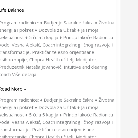
Life Balance
Program radionice: ♦ Budjenje Sakralne čakra ♦ Životna
energija i pokret ♦ Dozvola za Užitak ♦ Ja i moja
seksualnost ♦ 5 čula 5 kapija ♦ Princip lakoće Radionicu
vode: Vesna Aleksić, Coach integralnog ličnog razvoja i
transformacije, Praktičar telesno orijentisane
psihoterapije, Chopra Health učitelj, Medijator,
Preduzetnik Nataša Jovanović, Intuitive and clearing
coach Više detalja
Read More »
Program radionice: ♦ Budjenje Sakralne čakra ♦ Životna
energija i pokret ♦ Dozvola za Užitak ♦ Ja i moja
seksualnost ♦ 5 čula 5 kapija ♦ Princip lakoće Radionicu
vode: Vesna Aleksić, Coach integralnog ličnog razvoja i
transformacije, Praktičar telesno orijentisane
psihoterapije, Chopra Health učitelj, Medijator,