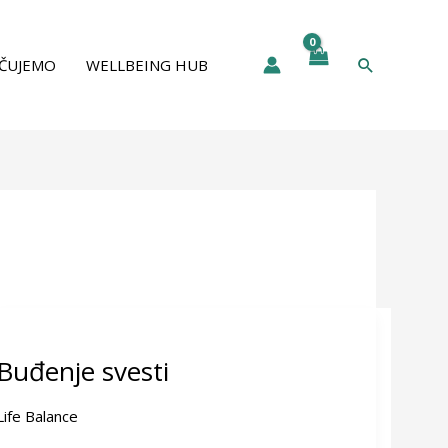
Pretraga
ČUJEMO
WELLBEING HUB
Buđenje
svesti
Buđenje svesti
Life Balance