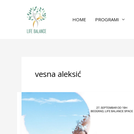
HOME
PROGRAMI
vesna aleksić
Transformacija
kroz
Buđenje
svesti