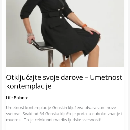
Otključajte svoje darove – Umetnost
kontemplacije
Life Balance
Umetnost kontemplacije Genskih ključeva otvara vam nove
svetove. Svaki od 64 Genska ključa je portal u duboko znanje i
mudrost. To je celokupni matriks ljudske svesnosti!