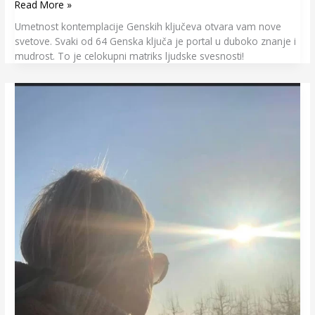
Read More »
Umetnost kontemplacije Genskih ključeva otvara vam nove
svetove. Svaki od 64 Genska ključa je portal u duboko znanje i
mudrost. To je celokupni matriks ljudske svesnosti!
Lightworker