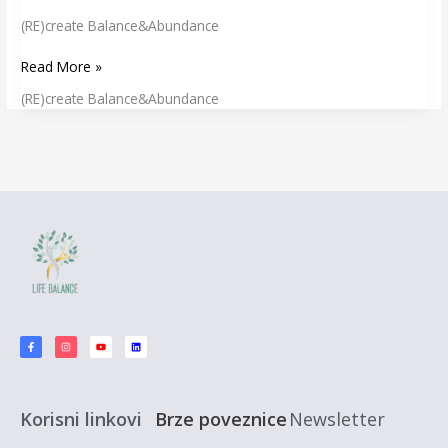
(RE)create Balance&Abundance
Read More »
(RE)create Balance&Abundance
F
I
Y
L
a
n
o
i
c
s
u
n
e
t
t
k
b
a
u
e
o
g
b
d
o
r
e
i
k
a
n
-
m
f
Korisni linkovi
Brze poveznice
Newsletter