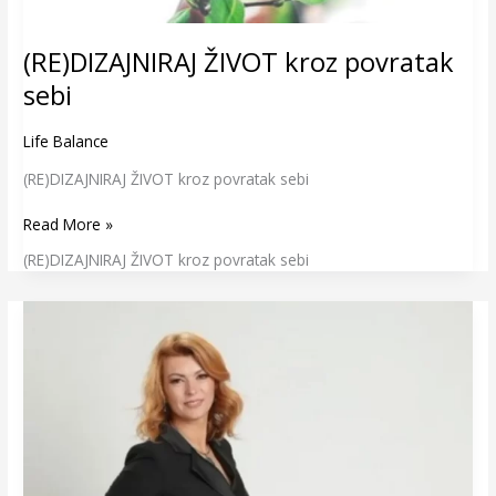
(RE)DIZAJNIRAJ ŽIVOT kroz povratak
sebi
Life Balance
(RE)DIZAJNIRAJ ŽIVOT kroz povratak sebi
Read More »
(RE)DIZAJNIRAJ ŽIVOT kroz povratak sebi
Otključajte
svoje
darove
–
Umetnost
kontemplacije