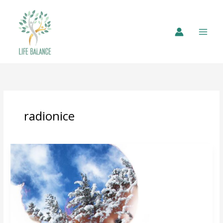
radionice
REDIZAJNIRAJ
ŽIVOT
–
Coaching
program