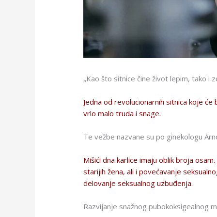
„Kao što sitnice čine život lepim, tak
Jedna od revolucionarnih sitnica koje će
vrlo malo truda i snage.
Te vežbe nazvane su po ginekologu Arn
Mišići dna karlice imaju oblik broja os
starijih žena, ali i povećavanje seksual
delovanje seksualnog uzbuđenja.
Razvijanje snažnog pubokoksigealnog miši