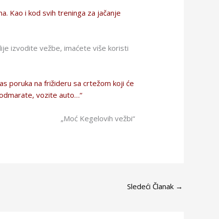
a. Kao i kod svih treninga za jačanje
je izvodite vežbe, imaćete više koristi
 poruka na frižideru sa crtežom koji će
 odmarate, vozite auto…“
„Moć Kegelovih vežbi“
Sledeći Članak
→