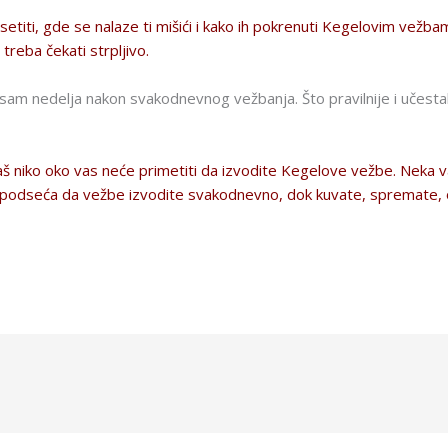
etiti, gde se nalaze ti mišići i kako ih pokrenuti Kegelovim vežbam
treba čekati strpljivo.
am nedelja nakon svakodnevnog vežbanja. Što pravilnije i učestali
niko oko vas neće primetiti da izvodite Kegelove vežbe. Neka vas
a podseća da vežbe izvodite svakodnevno, dok kuvate, spremate,