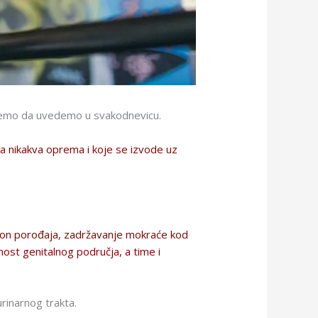
ožemo da uvedemo u svakodnevicu.
na nikakva oprema i koje se izvode uz
nakon porođaja, zadržavanje mokraće kod
nost genitalnog područja, a time i
rinarnog trakta.