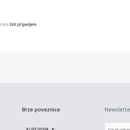
orate
biti prijavljeni
.
Brze poveznice
Newslette
KUPOVINA