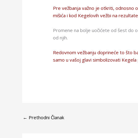
Pre vežbanja važno je otkriti, odnosno os
mišića i kod Kegelovih vežbi na rezultate 
Promene na bolje uočićete od šest do os
od njih.
Redovnom vežbanju doprineće to što baš 
samo u vašoj glavi simbolizovati Kegel
←
Prethodni Članak