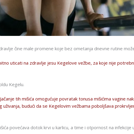
o i zdravlje čine male promene koje bez ometanja dnevne rutine m
 bitno uticati na zdravlje jesu Kegelove vežbe, za koje nije potreb
oldu Kegelu.
am. Jačanje tih mišića omogućuje povratak tonusa mišićima vagine 
nog uživanja, budući da se Kegelovim vežbama poboljšava prokrvlje
ća povećava dotok krvi u karlicu, a time i otpornost na infekcije u